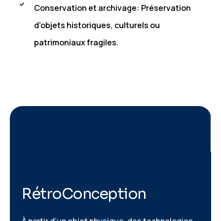
Conservation et archivage: Préservation
d'objets historiques, culturels ou
patrimoniaux fragiles.
R
é
t
r
o
C
o
n
c
e
p
t
i
o
n