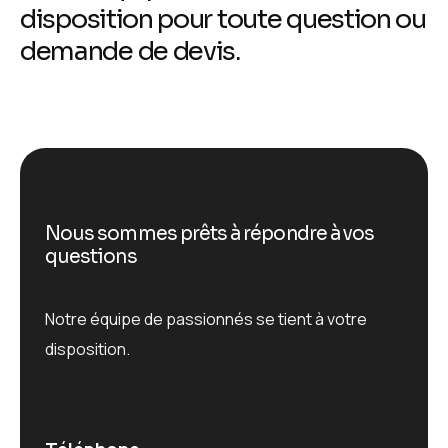
disposition pour toute question ou
demande de devis.
N
o
u
s
s
o
m
m
e
s
p
r
ê
t
s
à
r
é
p
o
n
d
r
e
à
v
o
s
q
u
e
s
t
i
o
n
s
Notre équipe de passionnés se tient à votre
disposition.