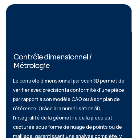
C
o
n
t
r
ô
l
e
d
i
m
e
n
s
i
o
n
n
e
l
/
M
é
t
r
o
l
o
g
i
e
Le contrôle dimensionnel par scan 3D permet de
vérifier avec précision la conformité d’une pièce
par rapport à son modèle CAO ou à son plan de
référence. Grâce à la numérisation 3D,
l’intégralité de la géométrie de la pièce est
capturée sous forme de nuage de points ou de
maillage, garantissant une analyse complète, y